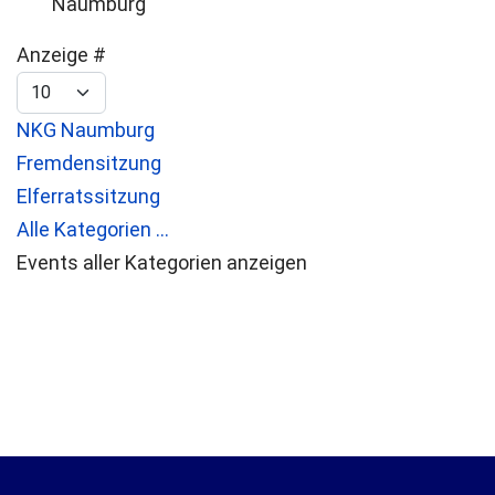
Naumburg
Limite der Paginierungsliste
Anzeige #
NKG Naumburg
Fremdensitzung
Elferratssitzung
Alle Kategorien ...
Events aller Kategorien anzeigen