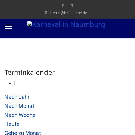
elferrat@hahldunne.de
Terminkalender
Nach Jahr
Nach Monat
Nach Woche
Heute
Gehe zu Monat