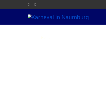
Karnev
Home
Die NKG
Elferrat
Kar
in Naumburg