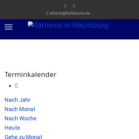
elferrat@hahldunne.de
Terminkalender
Nach Jahr
Nach Monat
Nach Woche
Heute
Gehe zu Monat