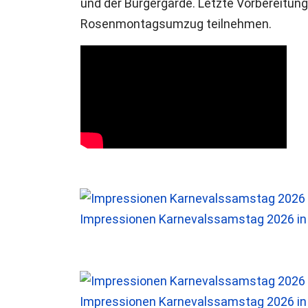
und der Bürgergarde. Letzte Vorbereitun
Rosenmontagsumzug teilnehmen.
Impressionen Karnevalssamstag 2026 i
Impressionen Karnevalssamstag 2026 i