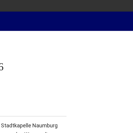
nevalslied
Prinzenpaare
Kinderprinzenpaare
Garden
6
r Stadtkapelle Naumburg