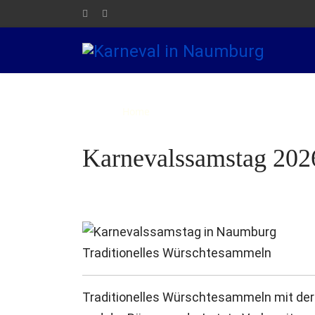
Home
Die NKG
Elferrat
Kar
Karnevalssamstag 202
Traditionelles Würschtesammeln
Traditionelles Würschtesammeln mit de